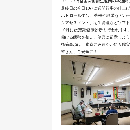
10/1～7は全国労働衛生週間の本週間
最終日の今日10/7に週間行事の仕
パトロールでは、機械や設備などハ
クアセスメント、衛生管理などソフト
10月には定期健康診断も行われます
働ける態勢を整え、健康に留意しよう
指摘事項は、素直に＆速やかに＆確実
皆さん、ご安全に！